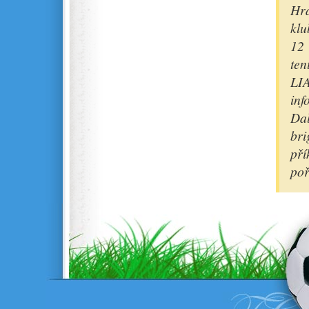
Hra
klu
12 
ten
LI
inf
Da
br
pří
poř