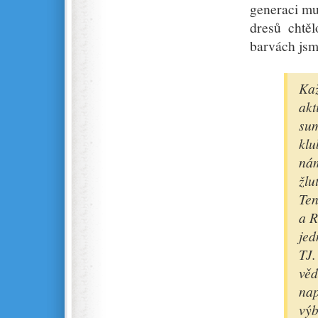
generaci mu
dresů chtě
barvách jsm
Kaž
akt
sum
klu
nám
žlu
Ten
a R
jed
TJ.
vě
nap
vý