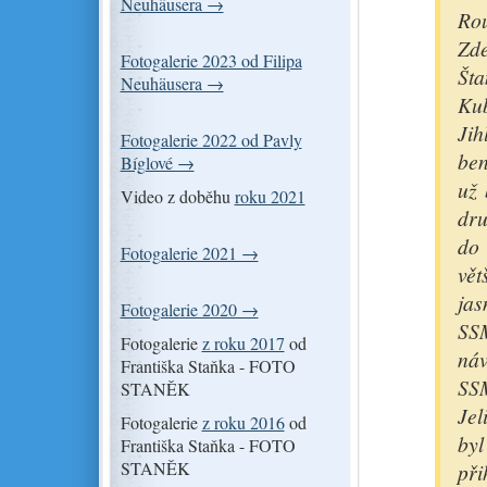
Neuhäusera →
Ro
Zde
Fotogalerie 2023 od Filipa
Šta
Neuhäusera →
Ku
Jih
Fotogalerie 2022 od Pavly
ben
Bíglové →
už 
Video z doběhu
roku 2021
dru
do 
Fotogalerie 2021 →
vět
jas
Fotogalerie 2020 →
SS
Fotogalerie
z roku 2017
od
náv
Františka Staňka - FOTO
SS
STANĚK
Jel
Fotogalerie
z roku 2016
od
by
Františka Staňka - FOTO
STANĚK
při