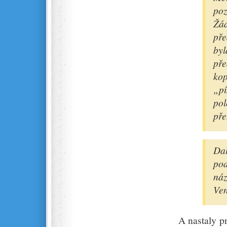
poz
Žá
pře
byl
pře
ko
„pí
pol
pře
Dal
pod
náz
Ven
A nastaly pr