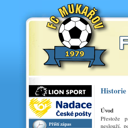
Historie
Úvod
Přestože 
Příští zápas
neslouží, p