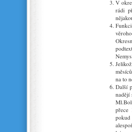
V okre
rádi p
nějako
Funkc
věroho
Okresn
podtex
Nemyslo
Jeliko
měsíců
na to n
Další 
nadějí 
Ml.Bol
přece 
pokud 
alesp