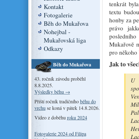
tenkrát byl
Kontakt
textu budou
Fotogalerie
honby za pe
Běh do Mukařova
právo jakk
Nohejbal -
posledního
Mukařovská liga
Mukařově mu
Odkazy
pro někoho 
Jak to všec
Běh do Mukařova
43. ročník závodu proběhl
U 
8.8.2025.
spo
Výsledky běhu →
Ven
Příští ročník tradičního
běhu do
Mil
vrchu
se koná v pátek 14.8.2026.
Pa
Video z doběhu
roku 2024
Lad
Hei
Fotogalerie 2024 od Filipa
Lad