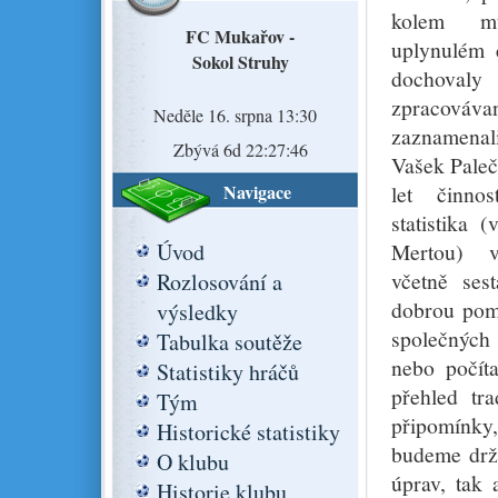
kolem mu
FC Mukařov -
uplynulém č
Sokol Struhy
dochoval
zpracová
Neděle 16. srpna 13:30
zaznamenal
Zbývá 6d 22:27:45
Vašek Paleč
Navigace
let činno
statistika 
Úvod
Mertou) v
včetně ses
Rozlosování a
dobrou pom
výsledky
společných
Tabulka soutěže
nebo počít
Statistiky hráčů
přehled tr
Tým
připomínky,
Historické statistiky
budeme drž
O klubu
úprav, tak 
Historie klubu