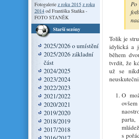
Po
Fotogalerie
z roku 2015
z roku
2014
od Františka Staňka -
fot
FOTO STANĚK
nad
Starší sezóny
Tolik je str
2025/2026 o umístění
idylická a 
2025/2026 základní
během dvou
část
tvrdit, že k
2024/2025
už se nikd
neuskutečni
2023/2024
2022/2023
O možn
2021/2022
ovšem 
2020/2021
naostr
2019/2020
parta,
2018/2019
mládež 
2017/2018
s pořá
2016/2017