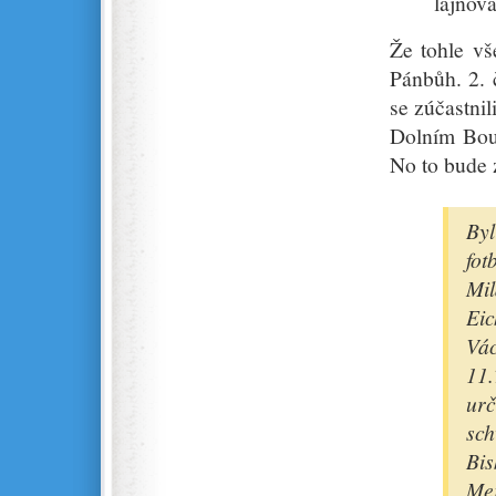
lajnova
Že tohle vš
Pánbůh. 2. č
se zúčastnil
Dolním Bous
No to bude 
Byl
fot
Mi
Eic
Vá
11
ur
sch
Bis
Me